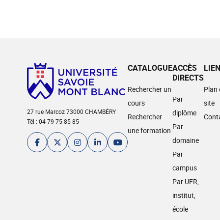
CATALOGUE
ACCÈS
LIE
DIRECTS
Rechercher un
Plan
Par
cours
site
27 rue Marcoz 73000 CHAMBÉRY
diplôme
Rechercher
Cont
Tél : 04 79 75 85 85
Par
une formation
domaine
Par
campus
Par UFR,
institut,
école