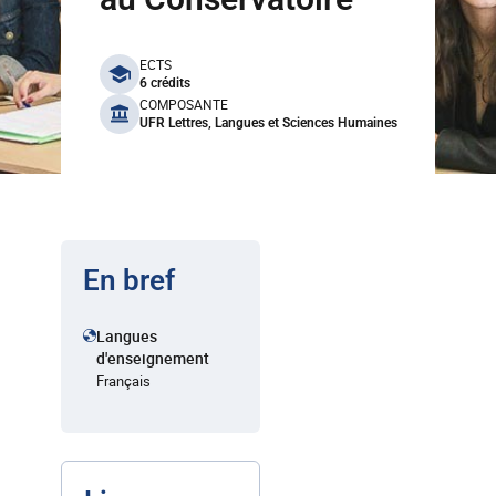
benefits
ECTS
6 crédits
COMPOSANTE
UFR Lettres, Langues et Sciences Humaines
En bref
Langues
d'enseignement
Français