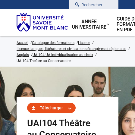
Rechercher
GUIDE D
ANNÉE
FORMAT
UNIVERSITAIRE
EN PDF
Accueil
Catalogue des formations
Licence
Licence Langues, littératures et civilisations étrangères et régionales
Anglais
UAI104 UA Individualisation au choix
UAI104 Théâtre au Conservatoire
Télécharger
UAI104 Théâtre
au Conservatoire