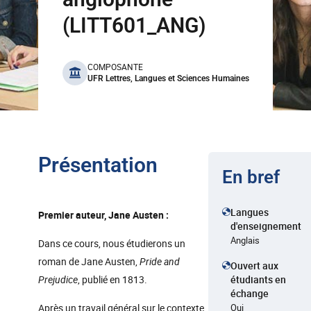
(LITT601_ANG)
benefits
COMPOSANTE
UFR Lettres, Langues et Sciences Humaines
Présentation
En bref
Langues
Premier auteur, Jane Austen :
d'enseignement
Anglais
Dans ce cours, nous étudierons un
roman de Jane Austen,
Pride and
Ouvert aux
Prejudice
, publié en 1813.
étudiants en
échange
Après un travail général sur le contexte
Oui