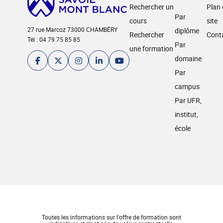
Rechercher un
Plan
Par
cours
site
27 rue Marcoz 73000 CHAMBÉRY
diplôme
Rechercher
Cont
Tél : 04 79 75 85 85
Par
une formation
domaine
Par
campus
Par UFR,
institut,
école
Toutes les informations sur l'offre de formation sont