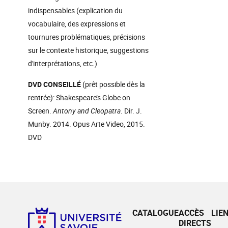
indispensables (explication du
vocabulaire, des expressions et
tournures problématiques, précisions
sur le contexte historique, suggestions
d'interprétations, etc.)
DVD CONSEILLÉ
(prêt possible dès la
rentrée): Shakespeare’s Globe on
Screen.
Antony and Cleopatra
. Dir. J.
Munby. 2014. Opus Arte Video, 2015.
DVD
CATALOGUE
ACCÈS
LIE
DIRECTS