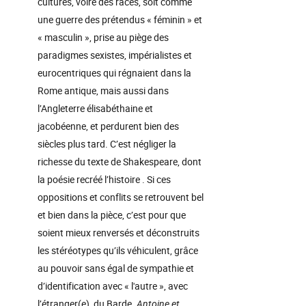
cultures, voire des races, soit comme
une guerre des prétendus « féminin » et
« masculin », prise au piège des
paradigmes sexistes, impérialistes et
eurocentriques qui régnaient dans la
Rome antique, mais aussi dans
l’Angleterre élisabéthaine et
jacobéenne, et perdurent bien des
siècles plus tard. C’est négliger la
richesse du texte de Shakespeare, dont
la poésie recréé l’histoire . Si ces
oppositions et conflits se retrouvent bel
et bien dans la pièce, c’est pour que
soient mieux renversés et déconstruits
les stéréotypes qu’ils véhiculent, grâce
au pouvoir sans égal de sympathie et
d’identification avec « l'autre », avec
l’étranger(e), du Barde.
Antoine et