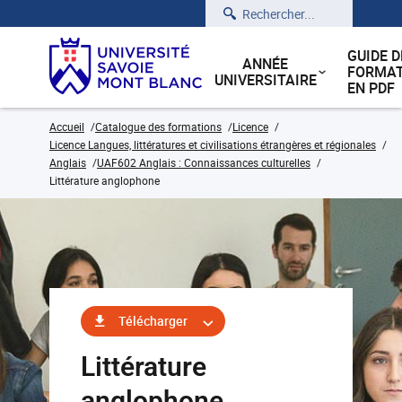
Rechercher
GUIDE D
ANNÉE
FORMAT
UNIVERSITAIRE
EN PDF
Accueil
Catalogue des formations
Licence
Licence Langues, littératures et civilisations étrangères et régionales
Anglais
UAF602 Anglais : Connaissances culturelles
Littérature anglophone
Télécharger
Littérature
anglophone