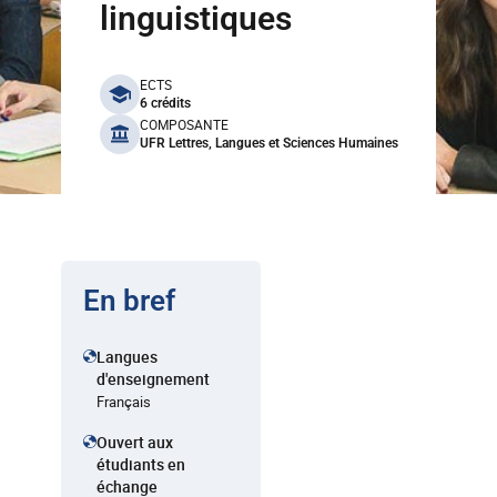
linguistiques
benefits
ECTS
6 crédits
COMPOSANTE
UFR Lettres, Langues et Sciences Humaines
En bref
Langues
d'enseignement
Français
Ouvert aux
étudiants en
échange