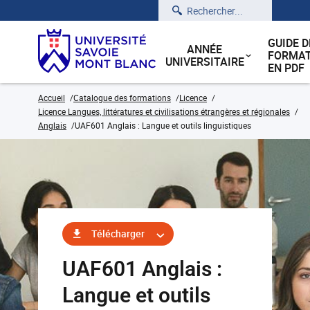
Rechercher
GUIDE D
ANNÉE
FORMAT
UNIVERSITAIRE
EN PDF
Accueil
Catalogue des formations
Licence
Licence Langues, littératures et civilisations étrangères et régionales
Anglais
UAF601 Anglais : Langue et outils linguistiques
Télécharger
UAF601 Anglais :
Langue et outils