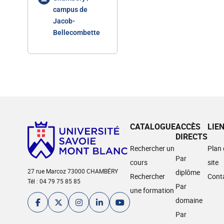
campus de
Jacob-
Bellecombette
CATALOGUE
ACCÈS
LIE
DIRECTS
Rechercher un
Plan
Par
cours
site
27 rue Marcoz 73000 CHAMBÉRY
diplôme
Rechercher
Cont
Tél : 04 79 75 85 85
Par
une formation
domaine
Par