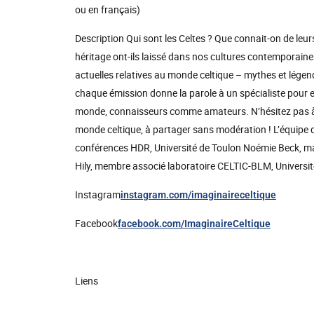
ou en français)
Description Qui sont les Celtes ? Que connait-on de leurs
héritage ont-ils laissé dans nos cultures contemporaine
actuelles relatives au monde celtique – mythes et légende
chaque émission donne la parole à un spécialiste pour e
monde, connaisseurs comme amateurs. N’hésitez pas à v
monde celtique, à partager sans modération ! L’équipe d
conférences HDR, Université de Toulon Noémie Beck, ma
Hily, membre associé laboratoire CELTIC-BLM, Universi
Instagram
instagram.com/imaginaireceltique
Facebook
facebook.com/ImaginaireCeltique
Liens