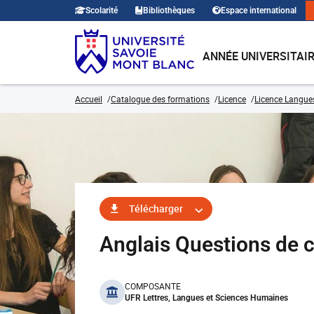
Scolarité
Bibliothèques
Espace international
ANNÉE UNIVERSITAI
Accueil
Catalogue des formations
Licence
Licence Langues,
Télécharger
Anglais Questions de 
benefits
COMPOSANTE
UFR Lettres, Langues et Sciences Humaines