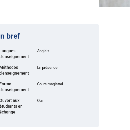
n bref
Langues
Anglais
d'enseignement
Méthodes
En présence
d'enseignement
Forme
Cours magistral
d'enseignement
Ouvert aux
Oui
étudiants en
échange