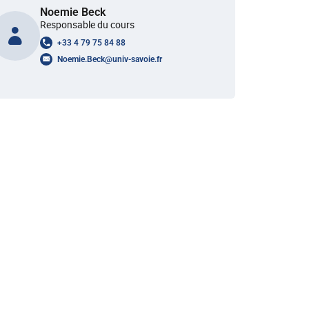
Noemie Beck
Responsable du cours
+33 4 79 75 84 88
Noemie.Beck
@
univ-savoie.fr