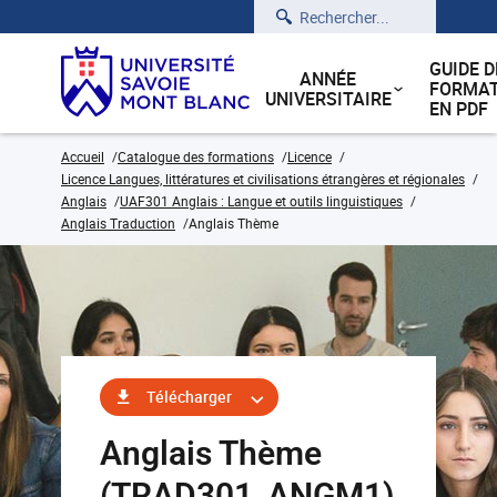
Rechercher
GUIDE D
ANNÉE
FORMAT
UNIVERSITAIRE
EN PDF
Accueil
Catalogue des formations
Licence
Licence Langues, littératures et civilisations étrangères et régionales
Anglais
UAF301 Anglais : Langue et outils linguistiques
Anglais Traduction
Anglais Thème
Télécharger
Anglais Thème
(TRAD301_ANGM1)