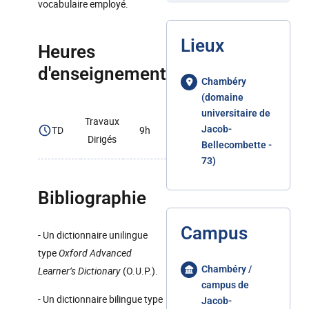
vocabulaire employé.
Lieux
Heures
d'enseignement
Chambéry
(domaine
universitaire de
Travaux
TD
9h
Jacob-
Dirigés
Bellecombette -
73)
Bibliographie
Campus
- Un dictionnaire unilingue
type
Oxford Advanced
Chambéry /
Learner’s Dictionary
(O.U.P.).
campus de
- Un dictionnaire bilingue type
Jacob-