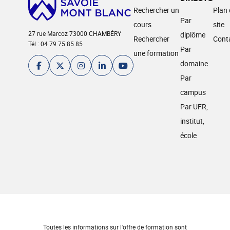
Rechercher un
Plan
Par
cours
site
27 rue Marcoz 73000 CHAMBÉRY
diplôme
Rechercher
Cont
Tél : 04 79 75 85 85
Par
une formation
domaine
Par
campus
Par UFR,
institut,
école
Toutes les informations sur l'offre de formation sont