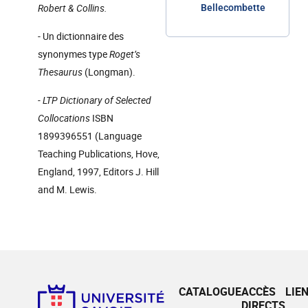
Robert & Collins.
Bellecombette
- Un dictionnaire des
synonymes type
Roget’s
Thesaurus
(Longman).
- LTP Dictionary of Selected
Collocations
ISBN
1899396551 (Language
Teaching Publications, Hove,
England, 1997, Editors J. Hill
and M. Lewis.
CATALOGUE
ACCÈS
LIE
DIRECTS