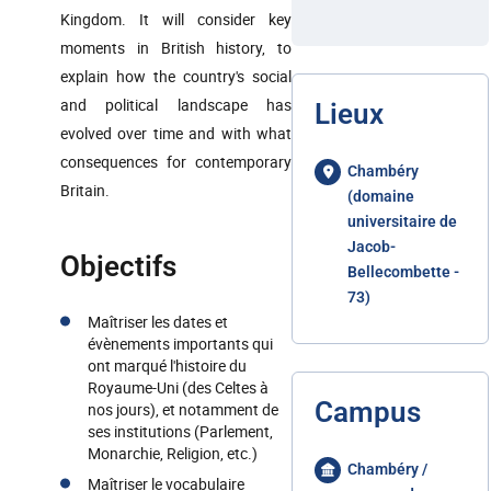
Kingdom. It will consider key
moments in British history, to
explain how the country's social
and political landscape has
Lieux
evolved over time and with what
consequences for contemporary
Chambéry
Britain.
(domaine
universitaire de
Jacob-
Objectifs
Bellecombette -
73)
Maîtriser les dates et
évènements importants qui
ont marqué l'histoire du
Royaume-Uni (des Celtes à
Campus
nos jours), et notamment de
ses institutions (Parlement,
Monarchie, Religion, etc.)
Chambéry /
Maîtriser le vocabulaire