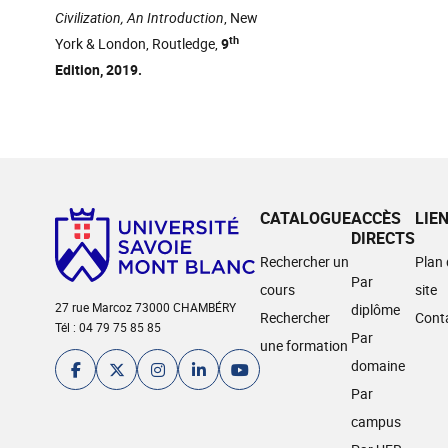
Civilization, An Introduction
, New
th
York & London, Routledge,
9
Edition, 2019.
CATALOGUE
ACCÈS
LIE
DIRECTS
Rechercher un
Plan
Par
cours
site
27 rue Marcoz 73000 CHAMBÉRY
diplôme
Rechercher
Cont
Tél : 04 79 75 85 85
Par
une formation
domaine
Par
campus