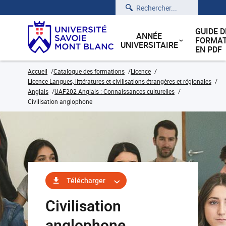
Rechercher
GUIDE D
ANNÉE
FORMAT
UNIVERSITAIRE
EN PDF
Accueil
Catalogue des formations
Licence
Licence Langues, littératures et civilisations étrangères et régionales
Anglais
UAF202 Anglais : Connaissances culturelles
Civilisation anglophone
Télécharger
Civilisation
anglophone