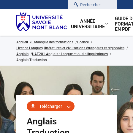
Rechercher
GUIDE D
ANNÉE
FORMAT
UNIVERSITAIRE
EN PDF
Accueil
Catalogue des formations
Licence
Licence Langues, littératures et civilisations étrangères et régionales
Anglais
UAF201 Anglais : Langue et outils linguistiques
Anglais Traduction
Télécharger
Anglais
Traduction