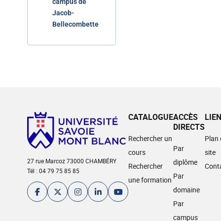
campus de
Jacob-
Bellecombette
CATALOGUE
ACCÈS
LIE
DIRECTS
Rechercher un
Plan
Par
cours
site
27 rue Marcoz 73000 CHAMBÉRY
diplôme
Rechercher
Cont
Tél : 04 79 75 85 85
Par
une formation
domaine
Par
campus