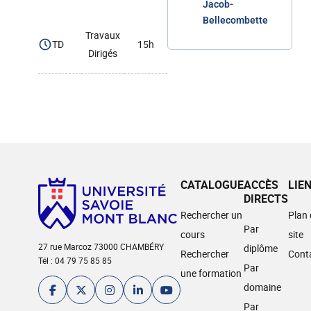
Jacob-
Bellecombette
Travaux
TD
15h
Dirigés
CATALOGUE
ACCÈS
LIE
DIRECTS
Rechercher un
Plan
Par
cours
site
27 rue Marcoz 73000 CHAMBÉRY
diplôme
Rechercher
Cont
Tél : 04 79 75 85 85
Par
une formation
domaine
Par