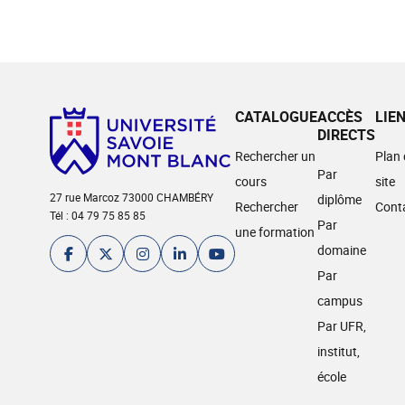
CATALOGUE
ACCÈS
LIE
DIRECTS
Rechercher un
Plan
Par
cours
site
27 rue Marcoz 73000 CHAMBÉRY
diplôme
Rechercher
Cont
Tél : 04 79 75 85 85
Par
une formation
domaine
Par
campus
Par UFR,
institut,
école