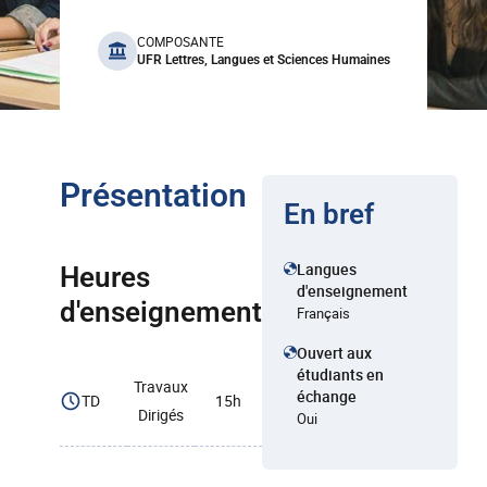
benefits
COMPOSANTE
UFR Lettres, Langues et Sciences Humaines
Présentation
En bref
Langues
Heures
d'enseignement
d'enseignement
Français
Ouvert aux
étudiants en
Travaux
échange
TD
15h
Dirigés
Oui