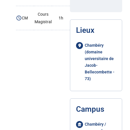
Cours
CM
1h
Magistral
Lieux
Chambéry
(domaine
universitaire de
Jacob-
Bellecombette -
73)
Campus
Chambéry /