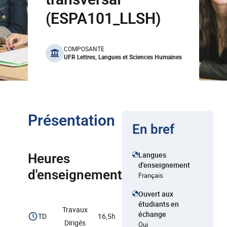
(ESPA101_LLSH)
benefits
COMPOSANTE
UFR Lettres, Langues et Sciences Humaines
Présentation
En bref
Langues
Heures
d'enseignement
d'enseignement
Français
Ouvert aux
étudiants en
Travaux
échange
TD
16,5h
Dirigés
Oui