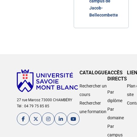
campus de
Jacob-
Bellecombette
CATALOGUE
ACCÈS
LIE
DIRECTS
Rechercher un
Plan
Par
cours
site
27 rue Marcoz 73000 CHAMBÉRY
diplôme
Rechercher
Cont
Tél : 04 79 75 85 85
Par
une formation
domaine
Par
campus