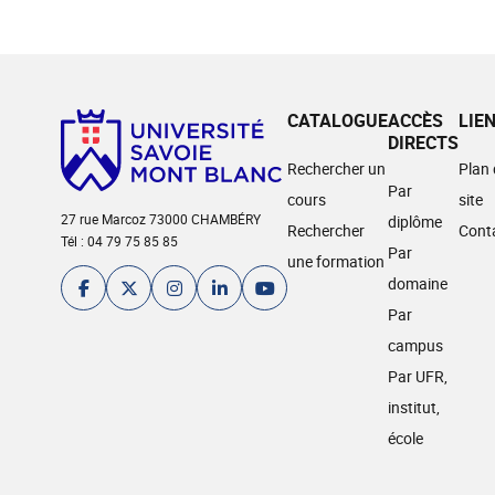
CATALOGUE
ACCÈS
LIE
DIRECTS
Rechercher un
Plan
Par
cours
site
27 rue Marcoz 73000 CHAMBÉRY
diplôme
Rechercher
Cont
Tél : 04 79 75 85 85
Par
une formation
domaine
Par
campus
Par UFR,
institut,
école