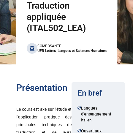
Traduction
appliquée
(ITAL502_LEA)
benefits
COMPOSANTE
UFR Lettres, Langues et Sciences Humaines
Présentation
En bref
Langues
Le cours est axé sur l’étude et
d'enseignement
l’application pratique des
Italien
principales techniques de
Ouvert aux
traduction et de leurs