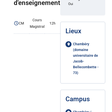
d'enseignement
Oui
Cours
CM
12h
Magistral
Lieux
Chambéry
(domaine
universitaire de
Jacob-
Bellecombette -
73)
Campus