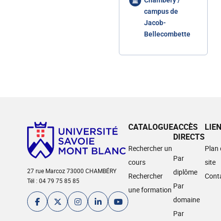
Chambéry /
campus de
Jacob-
Bellecombette
CATALOGUE
ACCÈS
LIE
DIRECTS
Rechercher un
Plan
Par
cours
site
27 rue Marcoz 73000 CHAMBÉRY
diplôme
Rechercher
Cont
Tél : 04 79 75 85 85
Par
une formation
domaine
Par