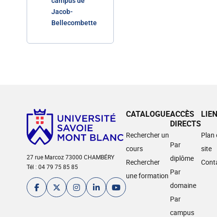
campus de
Jacob-
Bellecombette
CATALOGUE
ACCÈS
LIE
DIRECTS
Rechercher un
Plan
Par
cours
site
27 rue Marcoz 73000 CHAMBÉRY
diplôme
Rechercher
Cont
Tél : 04 79 75 85 85
Par
une formation
domaine
Par
campus