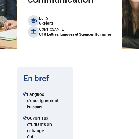
benefits
ECTS
6 crédits
COMPOSANTE
UFR Lettres, Langues et Sciences Humaines
En bref
Langues
d'enseignement
Français
Ouvert aux
étudiants en
échange
Oui