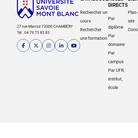
DIRECTS
Rechercher un
Plan
Par
cours
site
27 rue Marcoz 73000 CHAMBÉRY
diplôme
Rechercher
Cont
Tél : 04 79 75 85 85
Par
une formation
domaine
Par
campus
Par UFR,
institut,
école