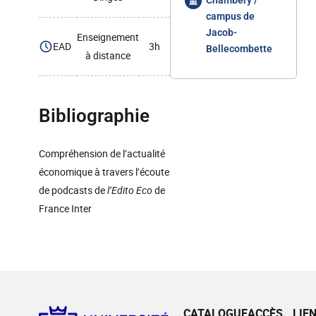
Chambéry /
campus de
Jacob-
Enseignement
EAD
3h
Bellecombette
à distance
Bibliographie
Compréhension de l’actualité
économique à travers l’écoute
de podcasts de
l’Edito Eco
de
France Inter
CATALOGUE
ACCÈS
LIE