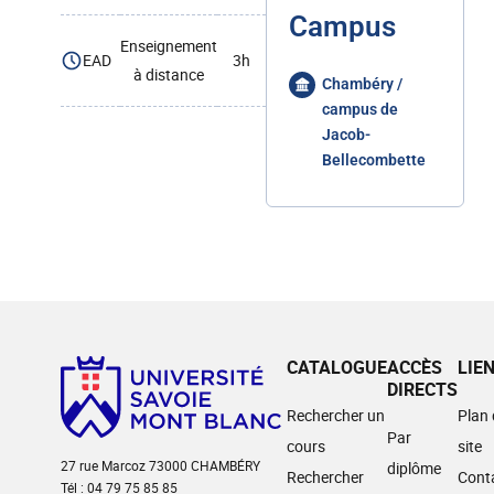
Campus
Enseignement
EAD
3h
à distance
Chambéry /
campus de
Jacob-
Bellecombette
CATALOGUE
ACCÈS
LIE
DIRECTS
Rechercher un
Plan
Par
cours
site
27 rue Marcoz 73000 CHAMBÉRY
diplôme
Rechercher
Cont
Tél : 04 79 75 85 85