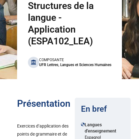
Structures de la
langue -
Application
(ESPA102_LEA)
benefits
COMPOSANTE
UFR Lettres, Langues et Sciences Humaines
Présentation
En bref
Langues
Exercices d’application des
d'enseignement
points de grammaire et de
Espagnol