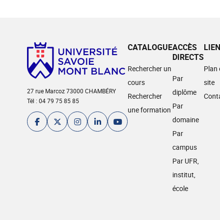
CATALOGUE
ACCÈS
LIE
DIRECTS
Rechercher un
Plan
Par
cours
site
27 rue Marcoz 73000 CHAMBÉRY
diplôme
Rechercher
Cont
Tél : 04 79 75 85 85
Par
une formation
domaine
Par
campus
Par UFR,
institut,
école