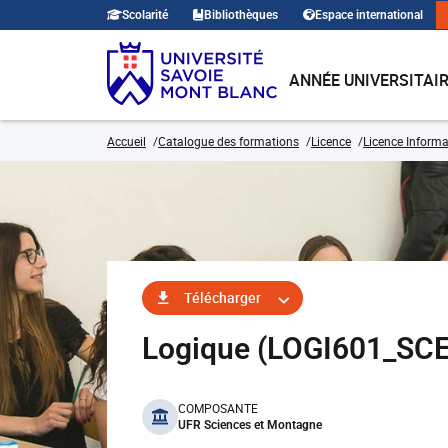
Scolarité
Bibliothèques
Espace international
ANNÉE UNIVERSITAI
Accueil
Catalogue des formations
Licence
Licence Informa
Télécharger
Logique (LOGI601_SC
benefits
COMPOSANTE
UFR Sciences et Montagne