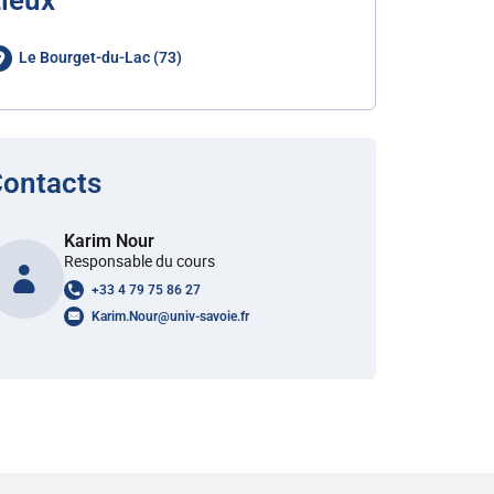
ieux
Le Bourget-du-Lac (73)
ontacts
Karim Nour
Responsable du cours
+33 4 79 75 86 27
Karim.Nour
@
univ-savoie.fr