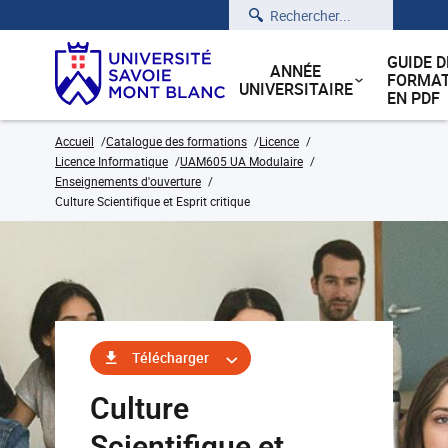
Rechercher
GUIDE D
ANNÉE
FORMAT
UNIVERSITAIRE
EN PDF
Accueil
Catalogue des formations
Licence
Licence Informatique
UAM605 UA Modulaire
Enseignements d'ouverture
Culture Scientifique et Esprit critique
Télécharger
Culture
Scientifique et