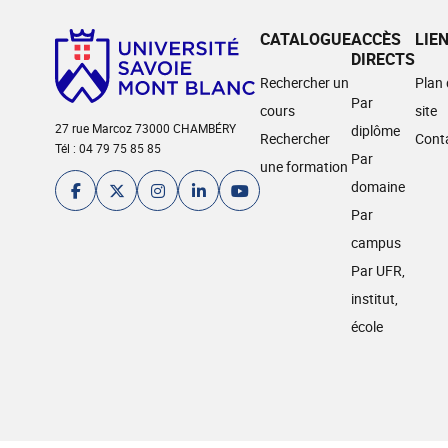
CATALOGUE
ACCÈS
LIE
DIRECTS
Rechercher un
Plan
Par
cours
site
27 rue Marcoz 73000 CHAMBÉRY
diplôme
Rechercher
Cont
Tél : 04 79 75 85 85
Par
une formation
domaine
Par
campus
Par UFR,
institut,
école