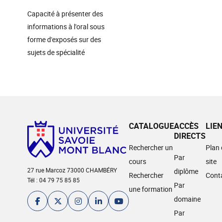
Capacité à présenter des
informations à l'oral sous
forme d'exposés sur des
sujets de spécialité
CATALOGUE
ACCÈS
LIE
DIRECTS
Rechercher un
Plan
Par
cours
site
27 rue Marcoz 73000 CHAMBÉRY
diplôme
Rechercher
Cont
Tél : 04 79 75 85 85
Par
une formation
domaine
Par