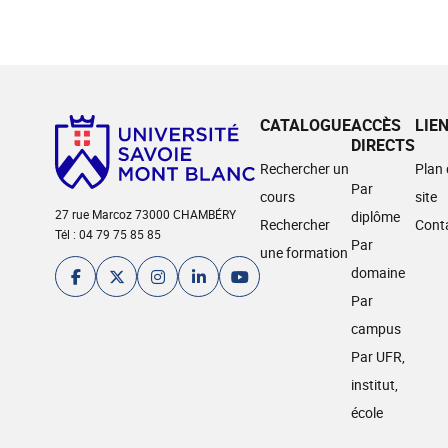
CATALOGUE
ACCÈS
LIE
DIRECTS
Rechercher un
Plan
Par
cours
site
27 rue Marcoz 73000 CHAMBÉRY
diplôme
Rechercher
Cont
Tél : 04 79 75 85 85
Par
une formation
domaine
Par
campus
Par UFR,
institut,
école