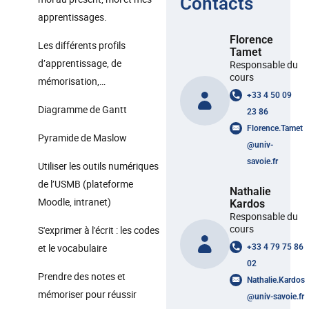
Contacts
apprentissages.
Florence
Les différents profils
Tamet
d’apprentissage, de
Responsable du
cours
mémorisation,…
+33 4 50 09
Diagramme de Gantt
23 86
Florence.Tamet
Pyramide de Maslow
@
univ-
savoie.fr
Utiliser les outils numériques
de l’USMB (plateforme
Nathalie
Moodle, intranet)
Kardos
Responsable du
cours
S'exprimer à l'écrit : les codes
et le vocabulaire
+33 4 79 75 86
02
Prendre des notes et
Nathalie.Kardos
mémoriser pour réussir
@
univ-savoie.fr