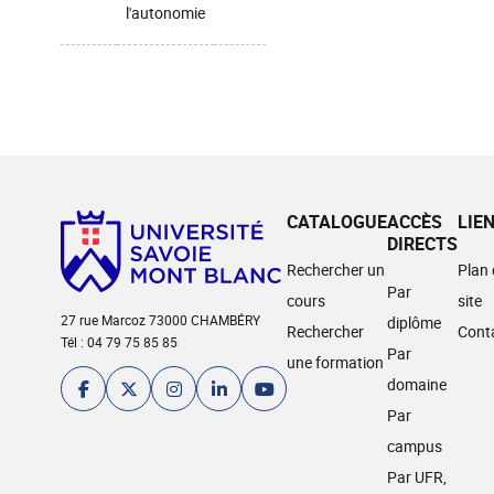
l'autonomie
CATALOGUE
ACCÈS
LIE
DIRECTS
Rechercher un
Plan
Par
cours
site
27 rue Marcoz 73000 CHAMBÉRY
diplôme
Rechercher
Cont
Tél : 04 79 75 85 85
Par
une formation
domaine
Par
campus
Par UFR,