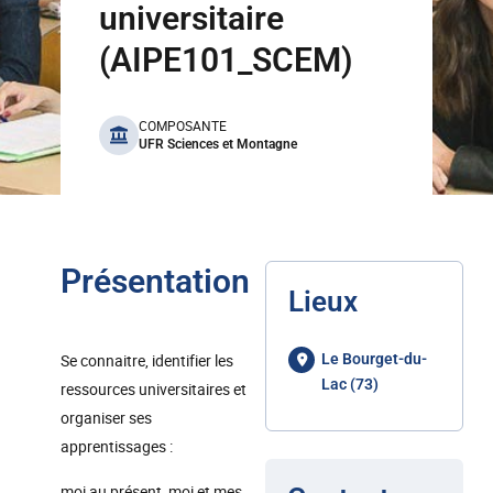
universitaire
(AIPE101_SCEM)
benefits
COMPOSANTE
UFR Sciences et Montagne
Présentation
Lieux
Se connaitre, identifier les
Le Bourget-du-
Lac (73)
ressources universitaires et
organiser ses
apprentissages :
moi au présent, moi et mes