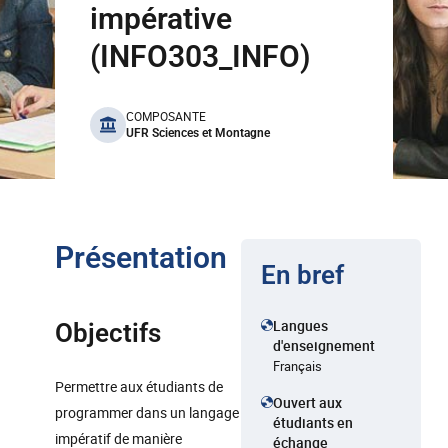
impérative
(INFO303_INFO)
benefits
COMPOSANTE
UFR Sciences et Montagne
Présentation
En bref
Langues
Objectifs
d'enseignement
Français
Permettre aux étudiants de
Ouvert aux
programmer dans un langage
étudiants en
impératif de manière
échange