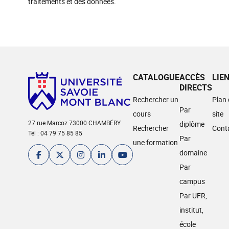
traitements et des données.
CATALOGUE
ACCÈS
LIE
DIRECTS
Rechercher un
Plan
Par
cours
site
27 rue Marcoz 73000 CHAMBÉRY
diplôme
Rechercher
Cont
Tél : 04 79 75 85 85
Par
une formation
domaine
Par
campus
Par UFR,
institut,
école