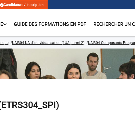
Candidature / Inscription
RE
GUIDE DES FORMATIONS EN PDF
RECHERCHER UN 
tique
UAI304 UA d'individualisation (1UA parmi 2)
UAI304 Composants Progr
 (ETRS304_SPI)