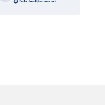
Emilie.Herault
@
univ-savoie.fr