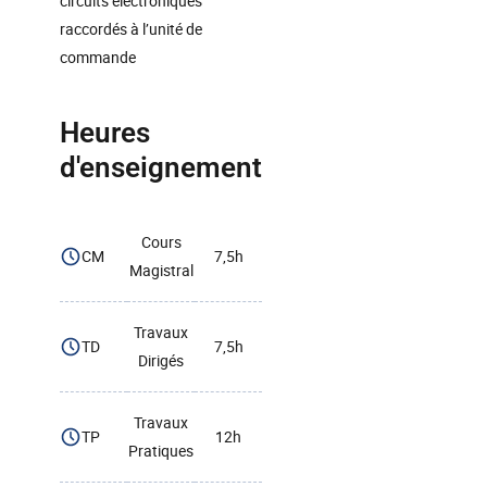
circuits électroniques
raccordés à l’unité de
commande
Heures
d'enseignement
Cours
CM
7,5h
Magistral
Travaux
TD
7,5h
Dirigés
Travaux
TP
12h
Pratiques