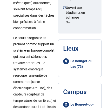
mécaniques) autonomes,
Ouvert aux
souvent temps réel,
étudiants en
spécialisés dans des tâches
échange
bien précises, à faible
Oui
consommation.
Le cours s’organise en
prenant comme support un
Lieux
système embarqué complet
qui sera utilisé lors des
Le Bourget-du-
travaux pratiques. Le
Lac (73)
systèmes embraqué
regroupe : une unité de
commande (carte
électronique Arduino), des
Campus
capteurs (capteur de
température, de lumière,…) et
Le Bourget-du-
des actionneurs ( Led, Relais,