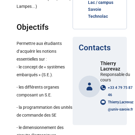
Lac / campus
Lampes….)
Savoie
Technolac
Objectifs
Permettre aux étudiants
Contacts
d’acquérir les notions
essentielles sur :
Thierry
- le concept de « systèmes
Lacrevaz
Responsable du
embarqués » (S.E.).
cours
- les différents organes
+33 4 79 75 87
composant un S.E.
46
Thierry.Lacrevaz
- la programmation des unités
@
univ-savoie.fr
de commande des SE
- le dimensionnement des