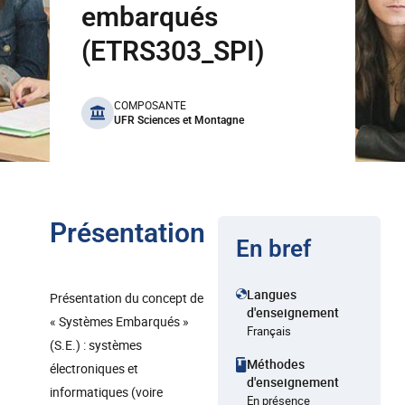
embarqués
(ETRS303_SPI)
benefits
COMPOSANTE
UFR Sciences et Montagne
Présentation
En bref
Langues
Présentation du concept de
d'enseignement
« Systèmes Embarqués »
Français
(S.E.) : systèmes
Méthodes
électroniques et
d'enseignement
informatiques (voire
En présence