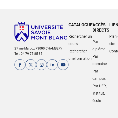
CATALOGUE
ACCÈS
LIE
DIRECTS
Rechercher un
Plan
Par
cours
site
27 rue Marcoz 73000 CHAMBÉRY
diplôme
Rechercher
Cont
Tél : 04 79 75 85 85
Par
une formation
domaine
Par
campus
Par UFR,
institut,
école