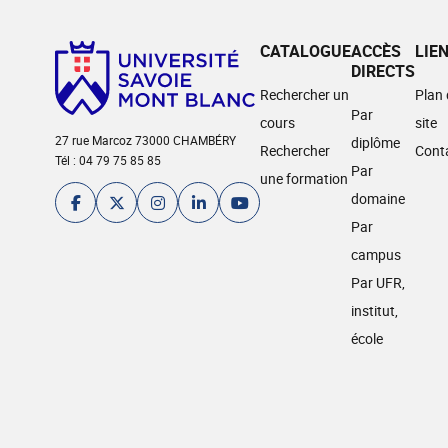
CATALOGUE
ACCÈS
LIE
DIRECTS
Rechercher un
Plan
Par
cours
site
27 rue Marcoz 73000 CHAMBÉRY
diplôme
Rechercher
Cont
Tél : 04 79 75 85 85
Par
une formation
domaine
Par
campus
Par UFR,
institut,
école