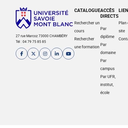
CATALOGUE
ACCÈS
LIE
DIRECTS
Rechercher un
Plan
Par
cours
site
27 rue Marcoz 73000 CHAMBÉRY
diplôme
Rechercher
Cont
Tél : 04 79 75 85 85
Par
une formation
domaine
Par
campus
Par UFR,
institut,
école