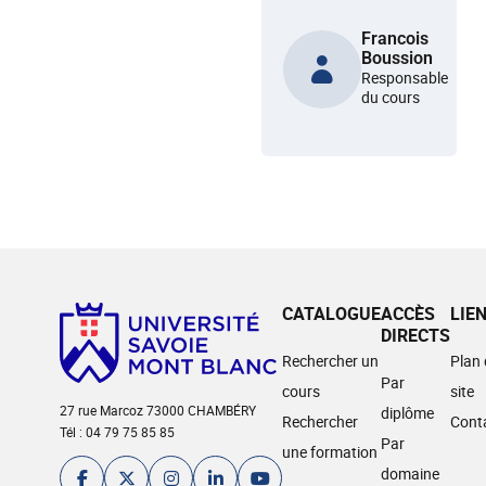
Francois
Boussion
Responsable
du cours
CATALOGUE
ACCÈS
LIE
DIRECTS
Rechercher un
Plan
Par
cours
site
27 rue Marcoz 73000 CHAMBÉRY
diplôme
Rechercher
Cont
Tél : 04 79 75 85 85
Par
une formation
domaine