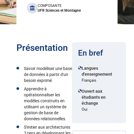
benefits
COMPOSANTE
UFR Sciences et Montagne
Présentation
En bref
Langues
Savoir modéliser une base
d'enseignement
de données à partir d'un
besoin exprimé.
Français
Apprendre à
Ouvert aux
opérationnaliser les
étudiants en
modèles construits en
échange
utilisant un système de
Oui
gestion de base de
données relationnelles.
S'initier aux architectures
3 tiers en développant les