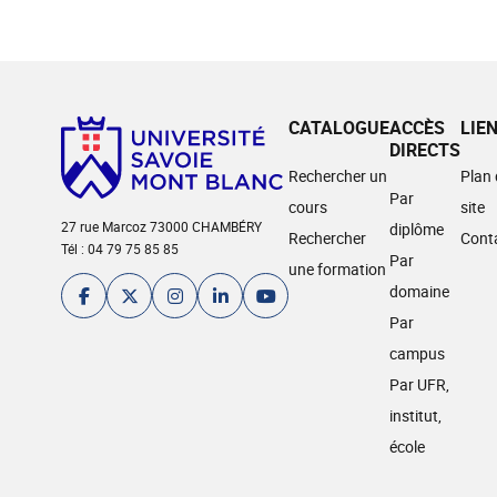
CATALOGUE
ACCÈS
LIE
DIRECTS
Rechercher un
Plan
Par
cours
site
27 rue Marcoz 73000 CHAMBÉRY
diplôme
Rechercher
Cont
Tél : 04 79 75 85 85
Par
une formation
domaine
Par
campus
Par UFR,
institut,
école