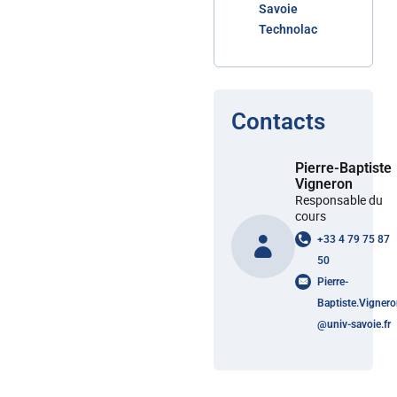
Savoie
Technolac
Contacts
Pierre-Baptiste
Vigneron
Responsable du
cours
+33 4 79 75 87
50
Pierre-
Baptiste.Vigner
@
univ-savoie.fr