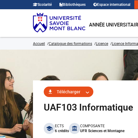
Scolarité
Bibliothèques
Espace international
ANNÉE UNIVERSITAI
Accueil
Catalogue des formations
Licence
Licence Informa
Télécharger
UAF103 Informatique
benefits
ECTS
COMPOSANTE
6 crédits
UFR Sciences et Montagne