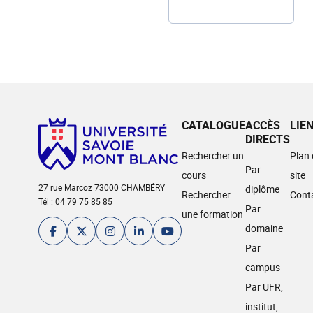
CATALOGUE
ACCÈS
LIE
DIRECTS
Rechercher un
Plan
Par
cours
site
27 rue Marcoz 73000 CHAMBÉRY
diplôme
Rechercher
Cont
Tél : 04 79 75 85 85
Par
une formation
domaine
Par
campus
Par UFR,
institut,