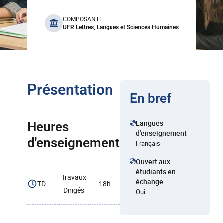
benefits
COMPOSANTE
UFR Lettres, Langues et Sciences Humaines
Présentation
En bref
Langues
Heures
d'enseignement
d'enseignement
Français
Ouvert aux
étudiants en
Travaux
échange
TD
18h
Dirigés
Oui