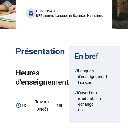
benefits
COMPOSANTE
UFR Lettres, Langues et Sciences Humaines
Présentation
En bref
Langues
Heures
d'enseignement
d'enseignement
Français
Ouvert aux
étudiants en
Travaux
échange
TD
18h
Dirigés
Oui