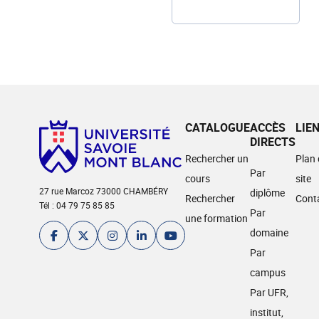
CATALOGUE
ACCÈS
LIE
DIRECTS
Rechercher un
Plan
Par
cours
site
27 rue Marcoz 73000 CHAMBÉRY
diplôme
Rechercher
Cont
Tél : 04 79 75 85 85
Par
une formation
domaine
Par
campus
Par UFR,
institut,