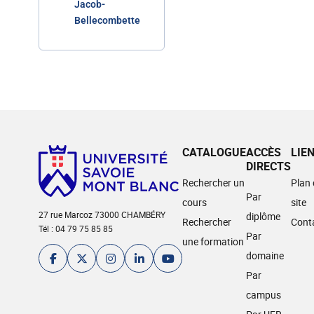
Jacob-
Bellecombette
CATALOGUE
ACCÈS
LIE
DIRECTS
Rechercher un
Plan
Par
cours
site
27 rue Marcoz 73000 CHAMBÉRY
diplôme
Rechercher
Cont
Tél : 04 79 75 85 85
Par
une formation
domaine
Par
campus