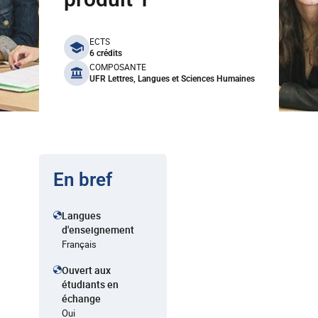
benefits
ECTS
6 crédits
COMPOSANTE
UFR Lettres, Langues et Sciences Humaines
En bref
Langues
d'enseignement
Français
Ouvert aux
étudiants en
échange
Oui