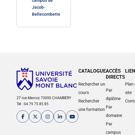
campus de
Jacob-
Bellecombette
CATALOGUE
ACCÈS
LIE
DIRECTS
Rechercher un
Plan
Par
cours
site
27 rue Marcoz 73000 CHAMBÉRY
diplôme
Rechercher
Cont
Tél : 04 79 75 85 85
Par
une formation
domaine
Par
campus