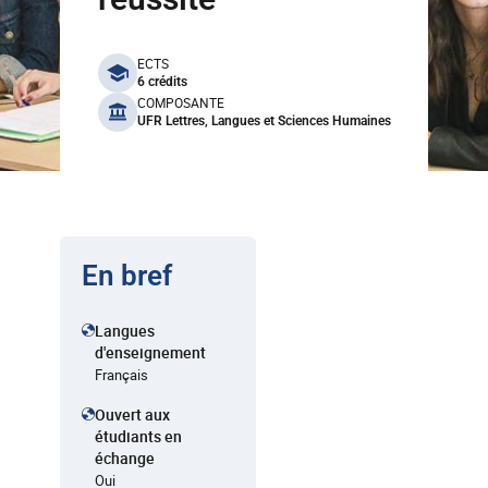
benefits
ECTS
6 crédits
COMPOSANTE
UFR Lettres, Langues et Sciences Humaines
En bref
Langues
d'enseignement
Français
Ouvert aux
étudiants en
échange
Oui