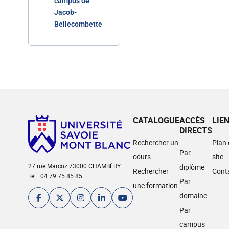
campus de
Jacob-
Bellecombette
CATALOGUE
ACCÈS
LIE
DIRECTS
Rechercher un
Plan
Par
cours
site
27 rue Marcoz 73000 CHAMBÉRY
diplôme
Rechercher
Cont
Tél : 04 79 75 85 85
Par
une formation
domaine
Par
campus