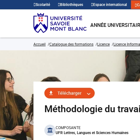
Scolarité
Bibliothèques
Espace international
C
ANNÉE UNIVERSITAI
Accueil
Catalogue des formations
Licence
Licence Inform
Télécharger
Méthodologie du travai
benefits
COMPOSANTE
UFR Lettres, Langues et Sciences Humaines