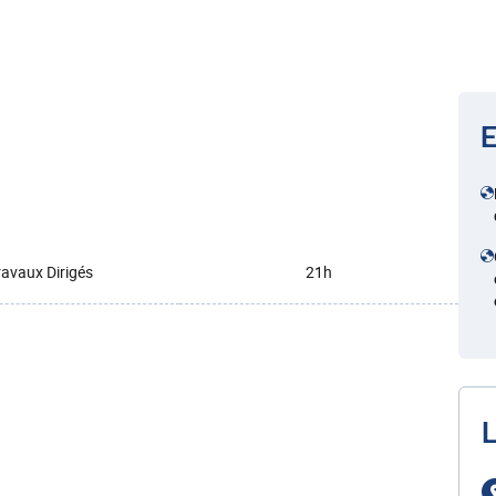
E
ravaux Dirigés
21h
L