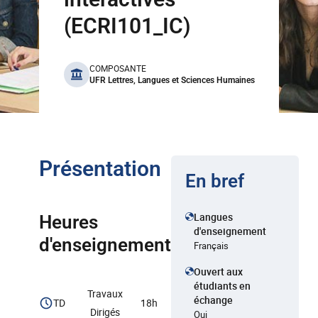
(ECRI101_IC)
benefits
COMPOSANTE
UFR Lettres, Langues et Sciences Humaines
Présentation
En bref
Langues
Heures
d'enseignement
d'enseignement
Français
Ouvert aux
étudiants en
Travaux
échange
TD
18h
Dirigés
Oui