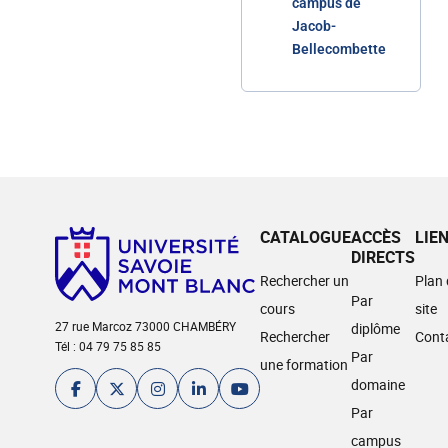
campus de
Jacob-
Bellecombette
CATALOGUE
ACCÈS
LIE
DIRECTS
Rechercher un
Plan
Par
cours
site
27 rue Marcoz 73000 CHAMBÉRY
diplôme
Rechercher
Cont
Tél : 04 79 75 85 85
Par
une formation
domaine
Par
campus