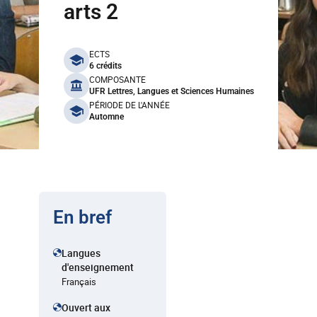
arts 2
benefits
ECTS
6 crédits
COMPOSANTE
UFR Lettres, Langues et Sciences Humaines
PÉRIODE DE L'ANNÉE
Automne
En bref
Langues
d'enseignement
Français
Ouvert aux