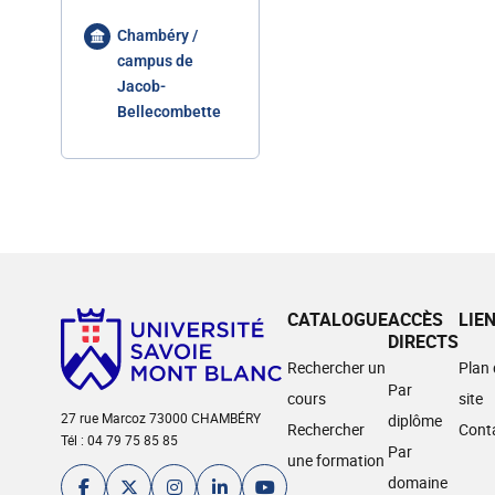
Chambéry /
campus de
Jacob-
Bellecombette
CATALOGUE
ACCÈS
LIE
DIRECTS
Rechercher un
Plan
Par
cours
site
27 rue Marcoz 73000 CHAMBÉRY
diplôme
Rechercher
Cont
Tél : 04 79 75 85 85
Par
une formation
domaine