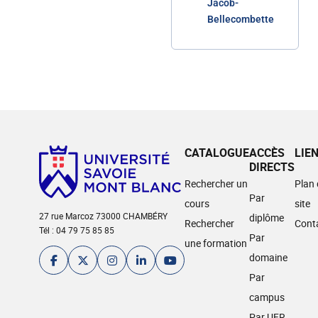
Jacob-
Bellecombette
CATALOGUE
ACCÈS
LIE
DIRECTS
Rechercher un
Plan
Par
cours
site
27 rue Marcoz 73000 CHAMBÉRY
diplôme
Rechercher
Cont
Tél : 04 79 75 85 85
Par
une formation
domaine
Par
campus
Par UFR,