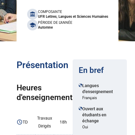
benefits
COMPOSANTE
UFR Lettres, Langues et Sciences Humaines
PÉRIODE DE L'ANNÉE
Automne
Présentation
En bref
Langues
Heures
d'enseignement
d'enseignement
Français
Ouvert aux
étudiants en
Travaux
échange
TD
18h
Dirigés
Oui