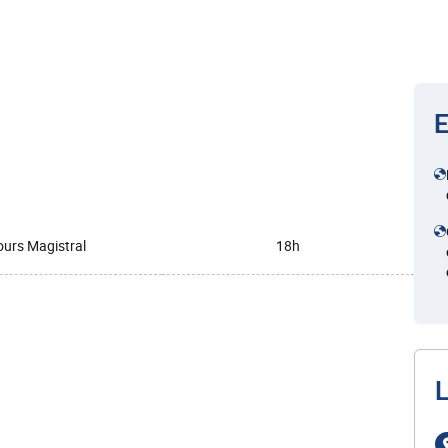
E
urs Magistral
18h
L