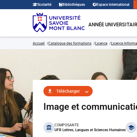
Scolarité
Bibliothèques
Espace international
ANNÉE UNIVERSITAI
Accueil
Catalogue des formations
Licence
Licence Inform
Télécharger
Image et communicat
benefits
COMPOSANTE
UFR Lettres, Langues et Sciences Humaines