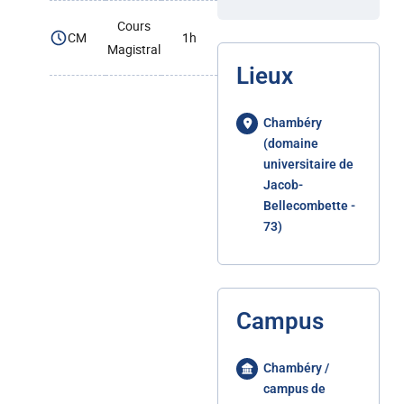
Cours
CM
1h
Magistral
Lieux
Chambéry
(domaine
universitaire de
Jacob-
Bellecombette -
73)
Campus
Chambéry /
campus de