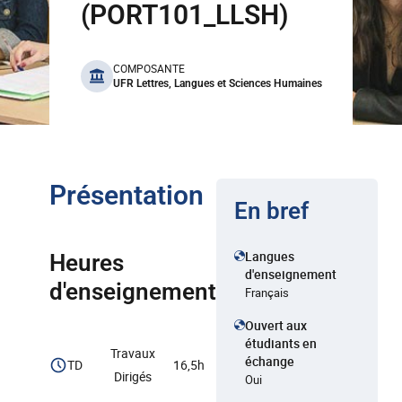
(PORT101_LLSH)
benefits
COMPOSANTE
UFR Lettres, Langues et Sciences Humaines
Présentation
En bref
Langues
Heures
d'enseignement
d'enseignement
Français
Ouvert aux
étudiants en
Travaux
échange
TD
16,5h
Dirigés
Oui