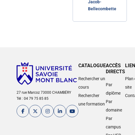
Jacob-
Bellecombette
CATALOGUE
ACCÈS
LIE
DIRECTS
Rechercher un
Plan
Par
cours
site
27 rue Marcoz 73000 CHAMBÉRY
diplôme
Rechercher
Cont
Tél : 04 79 75 85 85
Par
une formation
domaine
Par
campus