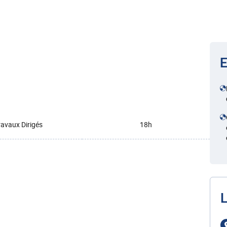
E
ravaux Dirigés
18h
L