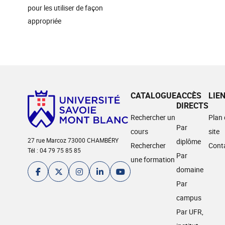
pour les utiliser de façon
appropriée
CATALOGUE
ACCÈS
LIE
DIRECTS
Rechercher un
Plan
Par
cours
site
27 rue Marcoz 73000 CHAMBÉRY
diplôme
Rechercher
Cont
Tél : 04 79 75 85 85
Par
une formation
domaine
Par
campus
Par UFR,