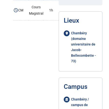
Cours
CM
1h
Magistral
Lieux
Chambéry
(domaine
universitaire de
Jacob-
Bellecombette -
73)
Campus
Chambéry /
campus de