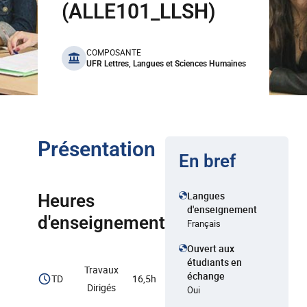
(ALLE101_LLSH)
benefits
COMPOSANTE
UFR Lettres, Langues et Sciences Humaines
Présentation
En bref
Langues
Heures
d'enseignement
d'enseignement
Français
Ouvert aux
étudiants en
Travaux
échange
TD
16,5h
Dirigés
Oui