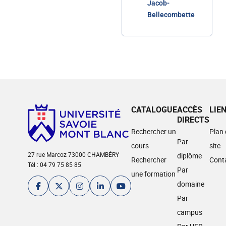
Jacob-
Bellecombette
CATALOGUE
ACCÈS
LIE
DIRECTS
Rechercher un
Plan
Par
cours
site
27 rue Marcoz 73000 CHAMBÉRY
diplôme
Rechercher
Cont
Tél : 04 79 75 85 85
Par
une formation
domaine
Par
campus