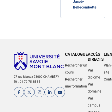
Jacob-
Bellecombette
CATALOGUE
ACCÈS
LIE
DIRECTS
Rechercher un
Plan
Par
cours
site
27 rue Marcoz 73000 CHAMBÉRY
diplôme
Rechercher
Cont
Tél : 04 79 75 85 85
Par
une formation
domaine
Par
campus