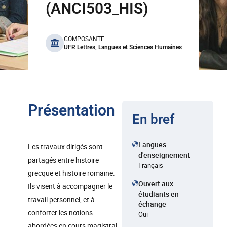
(ANCI503_HIS)
benefits
COMPOSANTE
UFR Lettres, Langues et Sciences Humaines
Présentation
En bref
Langues
Les travaux dirigés sont
d'enseignement
partagés entre histoire
Français
grecque et histoire romaine.
Ouvert aux
Ils visent à accompagner le
étudiants en
travail personnel, et à
échange
conforter les notions
Oui
abordées en cours magistral