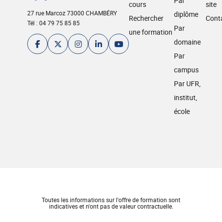
Par
cours
site
27 rue Marcoz 73000 CHAMBÉRY
diplôme
Rechercher
Cont
Tél : 04 79 75 85 85
Par
une formation
domaine
Par
campus
Par UFR,
institut,
école
Toutes les informations sur l'offre de formation sont
indicatives et n'ont pas de valeur contractuelle.