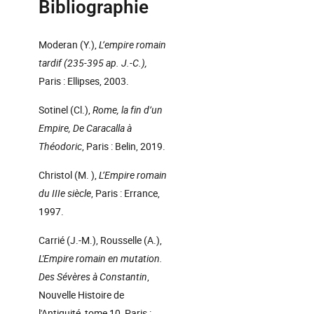
Bibliographie
Moderan (Y.),
L’empire romain
tardif (235-395 ap. J.-C.),
Paris : Ellipses, 2003.
Sotinel (Cl.),
Rome, la fin d’un
Empire, De Caracalla à
Théodoric
, Paris : Belin, 2019.
Christol (M. ),
L’Empire romain
du IIIe siècle
, Paris : Errance,
1997.
Carrié (J.-M.), Rousselle (A.),
L'Empire romain en mutation.
Des Sévères à Constantin
,
Nouvelle Histoire de
l'Antiquité, tome 10, Paris :