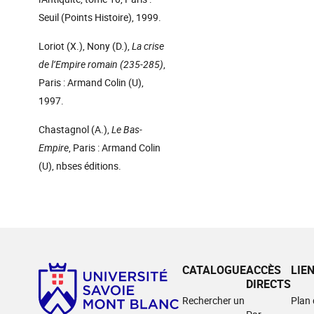
Seuil (Points Histoire), 1999.
Loriot (X.), Nony (D.),
La crise
de l’Empire romain (235-285)
,
Paris : Armand Colin (U),
1997.
Chastagnol (A.),
Le Bas-
Empire
, Paris : Armand Colin
(U), nbses éditions.
CATALOGUE
ACCÈS
LIE
DIRECTS
Rechercher un
Plan