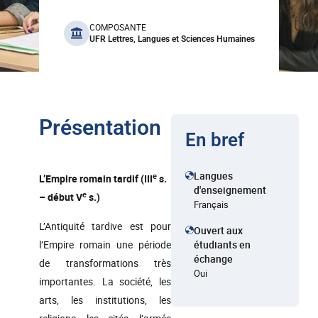
benefits
COMPOSANTE
UFR Lettres, Langues et Sciences Humaines
Présentation
En bref
Langues
e
L’Empire romain tardif (III
s.
d'enseignement
e
– début V
s.)
Français
L’Antiquité tardive est pour
Ouvert aux
l’Empire romain une période
étudiants en
échange
de transformations très
Oui
importantes. La société, les
arts, les institutions, les