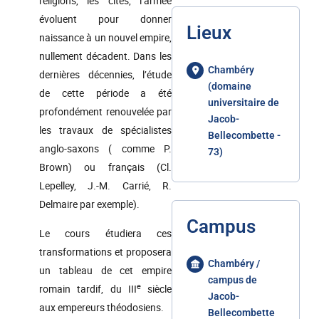
religions, les cités, l’armée
évoluent pour donner
Lieux
naissance à un nouvel empire,
nullement décadent. Dans les
Chambéry
dernières décennies, l’étude
(domaine
de cette période a été
universitaire de
profondément renouvelée par
Jacob-
les travaux de spécialistes
Bellecombette -
anglo-saxons ( comme P.
73)
Brown) ou français (Cl.
Lepelley, J.-M. Carrié, R.
Delmaire par exemple).
Campus
Le cours étudiera ces
transformations et proposera
Chambéry /
un tableau de cet empire
campus de
e
romain tardif, du III
siècle
Jacob-
aux empereurs théodosiens.
Bellecombette