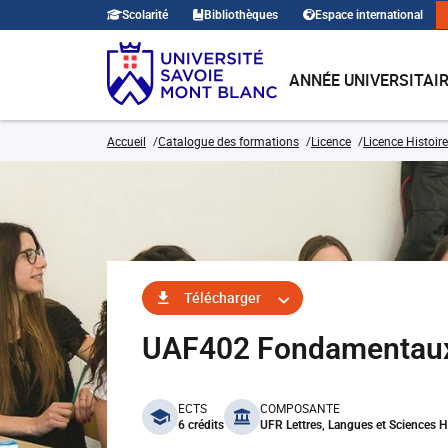
Scolarité
Bibliothèques
Espace international
ANNÉE UNIVERSITAI
Accueil
Catalogue des formations
Licence
Licence Histoire
Télécharger
UAF402 Fondamentaux
benefits
ECTS
COMPOSANTE
6 crédits
UFR Lettres, Langues et Sciences 