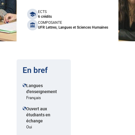
benefits
ECTS
6 crédits
COMPOSANTE
UFR Lettres, Langues et Sciences Humaines
En bref
Langues
d'enseignement
Français
Ouvert aux
étudiants en
échange
Oui