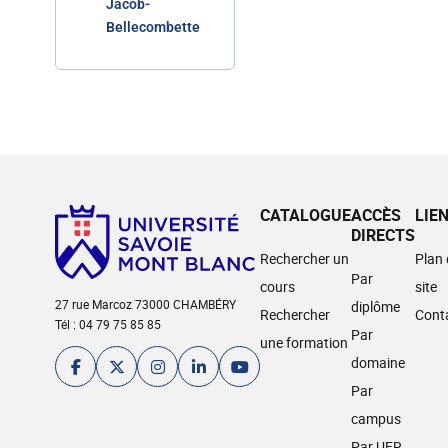
Jacob-
Bellecombette
CATALOGUE
ACCÈS
LIE
DIRECTS
Rechercher un
Plan
Par
cours
site
27 rue Marcoz 73000 CHAMBÉRY
diplôme
Rechercher
Cont
Tél : 04 79 75 85 85
Par
une formation
domaine
Par
campus
Par UFR,