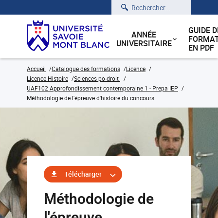
Rechercher
GUIDE D
ANNÉE
FORMAT
UNIVERSITAIRE
EN PDF
Accueil
Catalogue des formations
Licence
Licence Histoire
Sciences po-droit
UAF102 Approfondissement contemporaine 1 - Prepa IEP
Méthodologie de l'épreuve d'histoire du concours
Télécharger
Méthodologie de
l'épreuve