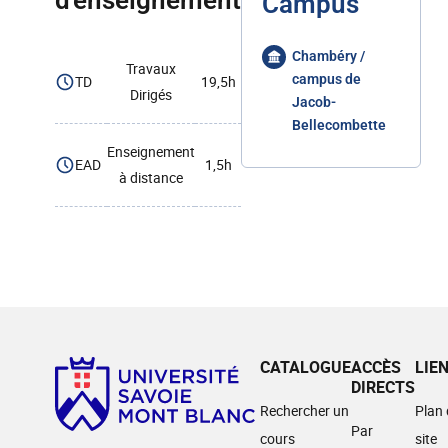
d'enseignement
Campus
Chambéry /
Travaux
campus de
TD
19,5h
Dirigés
Jacob-
Bellecombette
Enseignement
EAD
1,5h
à distance
CATALOGUE
ACCÈS
LIE
DIRECTS
Rechercher un
Plan
Par
cours
site