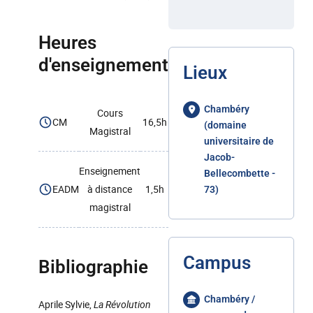
Heures
d'enseignement
Lieux
Chambéry
Cours
CM
16,5h
(domaine
Magistral
universitaire de
Jacob-
Enseignement
Bellecombette -
EADM
à distance
1,5h
73)
magistral
Campus
Bibliographie
Chambéry /
Aprile Sylvie,
La Révolution