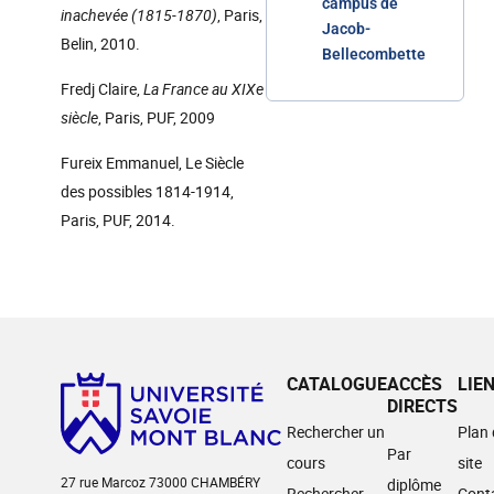
campus de
inachevée (1815-1870)
, Paris,
Jacob-
Belin, 2010.
Bellecombette
Fredj Claire,
La France au XIXe
siècle
, Paris, PUF, 2009
Fureix Emmanuel, Le Siècle
des possibles 1814-1914,
Paris, PUF, 2014.
CATALOGUE
ACCÈS
LIE
DIRECTS
Rechercher un
Plan
Par
cours
site
27 rue Marcoz 73000 CHAMBÉRY
diplôme
Rechercher
Cont