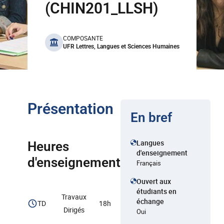
(CHIN201_LLSH)
benefits
COMPOSANTE
UFR Lettres, Langues et Sciences Humaines
Présentation
En bref
Langues
Heures
d'enseignement
d'enseignement
Français
Ouvert aux
étudiants en
Travaux
échange
TD
18h
Dirigés
Oui