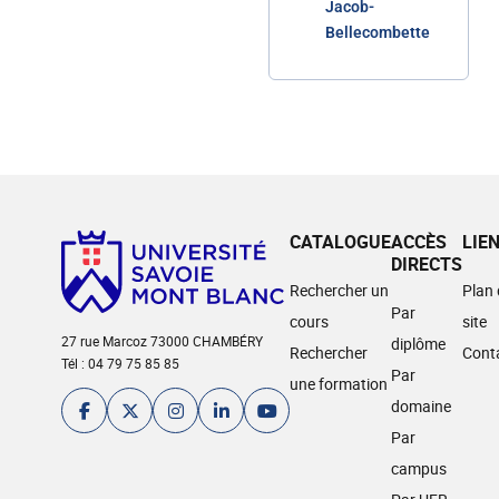
Jacob-
Bellecombette
CATALOGUE
ACCÈS
LIE
DIRECTS
Rechercher un
Plan
Par
cours
site
27 rue Marcoz 73000 CHAMBÉRY
diplôme
Rechercher
Cont
Tél : 04 79 75 85 85
Par
une formation
domaine
Par
campus